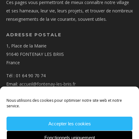
Ces pages vous permettront de mieux connaître notre village
et ses hameaux, leur vie, leurs projets, et trouver de nombreux
renseignements de la vie courante, souvent utiles.
ADRESSE POSTALE
1, Place de la Mairie
91640 FONTENAY LES BRIIS
France
Tél : 01 64 90 70 74
Email:
accueil@fontenay-les-briis.fr
Nous utilisons des cookies pour optimiser notre site web et notre
service.
Accepter les cookies
PLAN D’ACCÈS
NOUS CONTACTER
MENTIONS
LÉGALES
POLITIQUE DE COOKIES
CONDITIONS
Fonctionnels uniquement