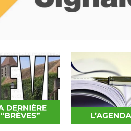
A DERNIÈRE
“BRÈVES”
L’AGEND