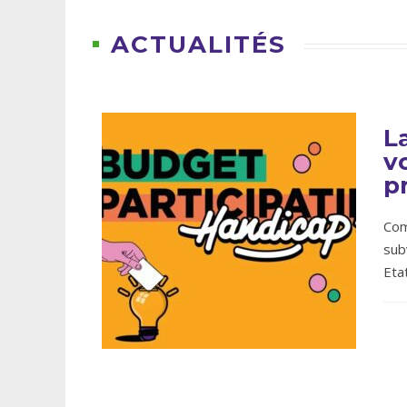
ACTUALITÉS
L
v
p
Com
sub
Eta