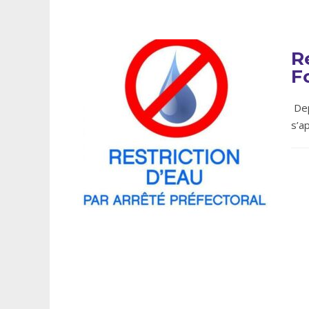
R
F
Dep
s’a