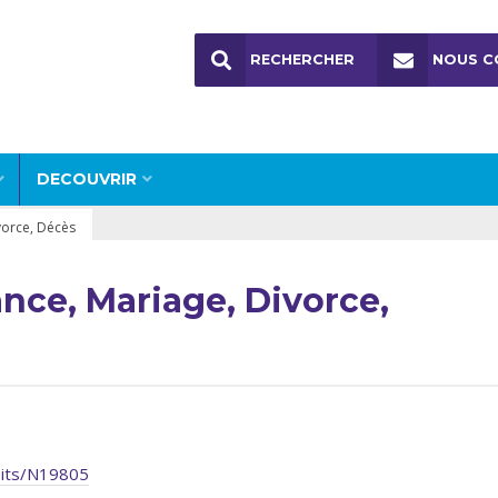
RECHERCHER
NOUS C
DECOUVRIR
vorce, Décès
nce, Mariage, Divorce,
roits/N19805