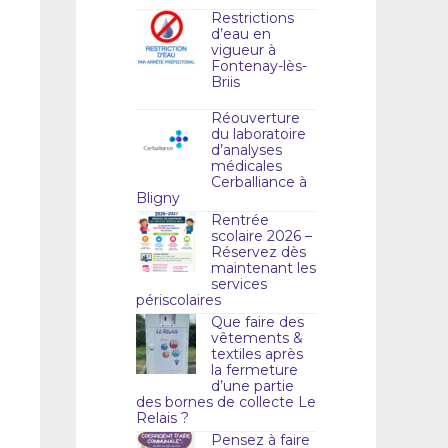
Restrictions
d’eau en
vigueur à
Fontenay-lès-
Briis
Réouverture
du laboratoire
d’analyses
médicales
Cerballiance à
Bligny
Rentrée
scolaire 2026 –
Réservez dès
maintenant les
services
périscolaires
Que faire des
vêtements &
textiles après
la fermeture
d’une partie
des bornes de collecte Le
Relais ?
Pensez à faire