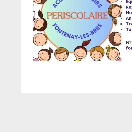
Éq
Re
Ho
An
Tr
Ta
N’
fo