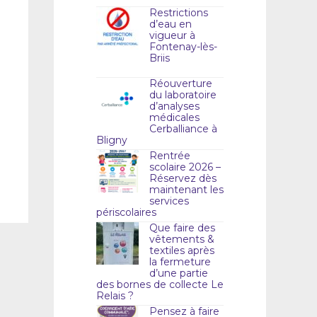
Restrictions
d’eau en
vigueur à
Fontenay-lès-
Briis
Réouverture
du laboratoire
d’analyses
médicales
Cerballiance à
Bligny
Rentrée
scolaire 2026 –
Réservez dès
maintenant les
services
périscolaires
Que faire des
vêtements &
textiles après
la fermeture
d’une partie
des bornes de collecte Le
Relais ?
Pensez à faire