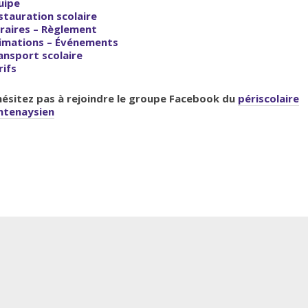
uipe
stauration scolaire
raires – Règlement
imations – Événements
ansport scolaire
rifs
hésitez pas à rejoindre le groupe Facebook du
périscolaire
ntenaysien