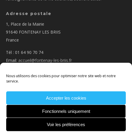
Adresse postale
1, Place de la Mairie
91640 FONTENAY LES BRIIS
France
Tél : 01 64 90 70 74
Email:
accueil@fontenay-les-briis.fr
Nous utilisons des cookies pour optimiser notre site web et notre
service.
Accepter les cookies
PLAN D’ACCÈS
NOUS CONTACTER
MENTIONS
LÉGALES
POLITIQUE DE COOKIES
CONDITIONS
Fonctionnels uniquement
GÉNÉRALES
Voir les préférences