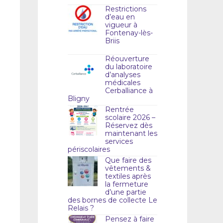
Restrictions
d’eau en
vigueur à
Fontenay-lès-
Briis
Réouverture
du laboratoire
d’analyses
médicales
Cerballiance à
Bligny
Rentrée
scolaire 2026 –
Réservez dès
maintenant les
services
périscolaires
Que faire des
vêtements &
textiles après
la fermeture
d’une partie
des bornes de collecte Le
Relais ?
Pensez à faire