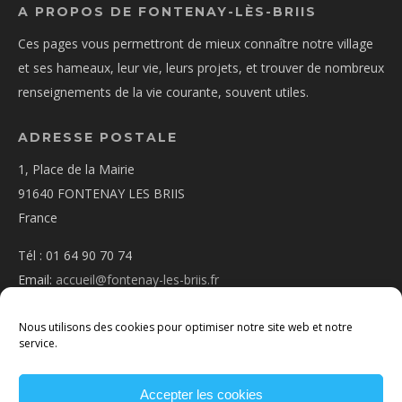
A PROPOS DE FONTENAY-LÈS-BRIIS
Ces pages vous permettront de mieux connaître notre village
et ses hameaux, leur vie, leurs projets, et trouver de nombreux
renseignements de la vie courante, souvent utiles.
ADRESSE POSTALE
1, Place de la Mairie
91640 FONTENAY LES BRIIS
France
Tél : 01 64 90 70 74
Email:
accueil@fontenay-les-briis.fr
Nous utilisons des cookies pour optimiser notre site web et notre
service.
Accepter les cookies
PLAN D’ACCÈS
NOUS CONTACTER
MENTIONS