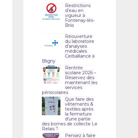
Restrictions
d’eau en
vigueur à
Fontenay-lès-
Briis
Réouverture
du laboratoire
d’analyses
médicales
Cerballiance à
Bligny
Rentrée
scolaire 2026 –
Réservez dès
maintenant les
services
périscolaires
Que faire des
vêtements &
textiles après
la fermeture
d’une partie
des bornes de collecte Le
Relais ?
Pensez à faire