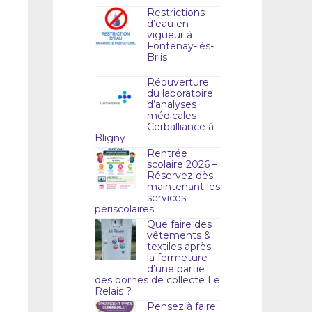
Restrictions
d’eau en
vigueur à
Fontenay-lès-
Briis
Réouverture
du laboratoire
d’analyses
médicales
Cerballiance à
Bligny
Rentrée
scolaire 2026 –
Réservez dès
maintenant les
services
périscolaires
Que faire des
vêtements &
textiles après
la fermeture
d’une partie
des bornes de collecte Le
Relais ?
Pensez à faire