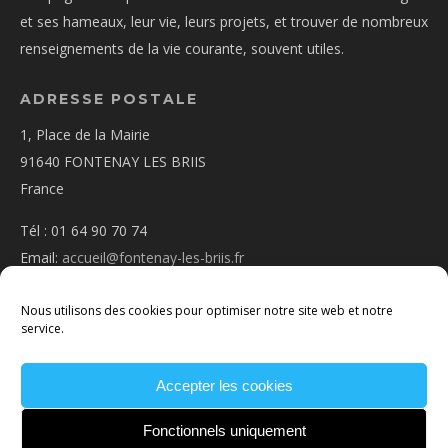
et ses hameaux, leur vie, leurs projets, et trouver de nombreux
renseignements de la vie courante, souvent utiles.
ADRESSE POSTALE
1, Place de la Mairie
91640 FONTENAY LES BRIIS
France
Tél : 01 64 90 70 74
Email:
accueil@fontenay-les-briis.fr
Nous utilisons des cookies pour optimiser notre site web et notre
service.
Accepter les cookies
PLAN D’ACCÈS
NOUS CONTACTER
MENTIONS
LÉGALES
POLITIQUE DE COOKIES
CONDITIONS
Fonctionnels uniquement
GÉNÉRALES