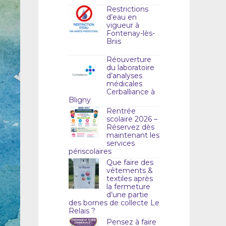
Restrictions
d’eau en
vigueur à
Fontenay-lès-
Briis
Réouverture
du laboratoire
d’analyses
médicales
Cerballiance à
Bligny
Rentrée
scolaire 2026 –
Réservez dès
maintenant les
services
périscolaires
Que faire des
vêtements &
textiles après
la fermeture
d’une partie
des bornes de collecte Le
Relais ?
Pensez à faire