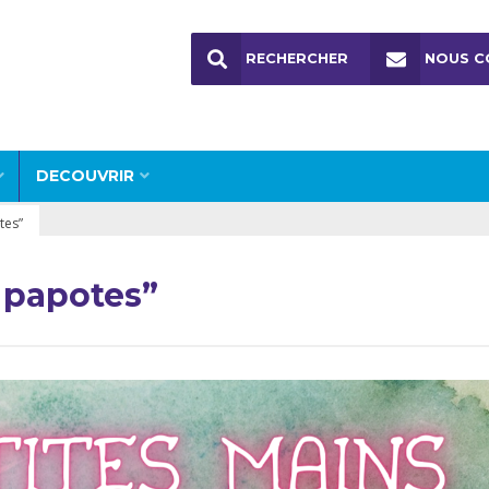
RECHERCHER
NOUS C
DECOUVRIR
tes”
t papotes”