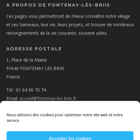
A PROPOS DE FONTENAY-LÈS-BRIIS
Ces pages vous permettront de mieux connaître notre village
et ses hameaux, leur vie, leurs projets, et trouver de nombreux
renseignements de la vie courante, souvent utiles.
ADRESSE POSTALE
1, Place de la Mairie
91640 FONTENAY LES BRIIS
France
Tél : 01 64 90 70 74
Email:
accueil@fontenay-les-briis.fr
Nous utilisons des cookies pour optimiser notre site web et notre
service.
Accepter les cookies
PLAN D’ACCÈS
NOUS CONTACTER
MENTIONS