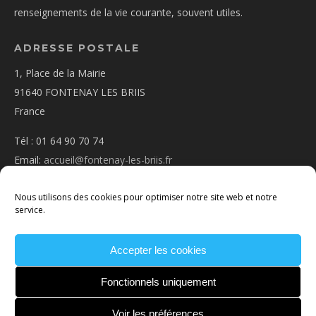
renseignements de la vie courante, souvent utiles.
ADRESSE POSTALE
1, Place de la Mairie
91640 FONTENAY LES BRIIS
France
Tél : 01 64 90 70 74
Email:
accueil@fontenay-les-briis.fr
Nous utilisons des cookies pour optimiser notre site web et notre
service.
PLAN D’ACCÈS
Accepter les cookies
NOUS CONTACTER
MENTIONS
LÉGALES
POLITIQUE DE COOKIES
CONDITIONS
Fonctionnels uniquement
GÉNÉRALES
Voir les préférences