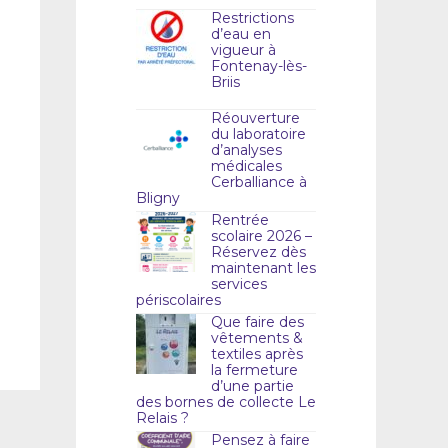
Restrictions
d’eau en
vigueur à
Fontenay-lès-
Briis
Réouverture
du laboratoire
d’analyses
médicales
Cerballiance à
Bligny
Rentrée
scolaire 2026 –
Réservez dès
maintenant les
services
périscolaires
Que faire des
vêtements &
textiles après
la fermeture
d’une partie
des bornes de collecte Le
Relais ?
Pensez à faire