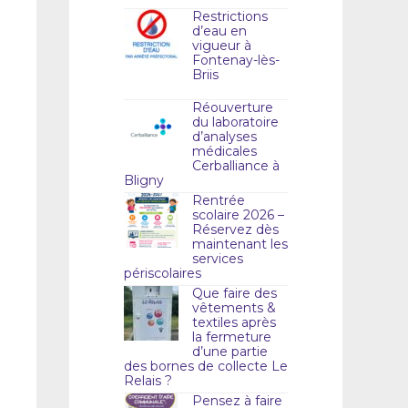
Restrictions
d’eau en
vigueur à
Fontenay-lès-
Briis
Réouverture
du laboratoire
d’analyses
médicales
Cerballiance à
Bligny
Rentrée
scolaire 2026 –
Réservez dès
maintenant les
services
périscolaires
Que faire des
vêtements &
textiles après
la fermeture
d’une partie
des bornes de collecte Le
Relais ?
Pensez à faire