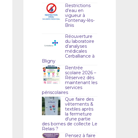
Restrictions
d’eau en
vigueur à
Fontenay-lès-
Briis
Réouverture
du laboratoire
d’analyses
médicales
Cerballiance à
Bligny
Rentrée
scolaire 2026 –
Réservez dès
maintenant les
services
périscolaires
Que faire des
vêtements &
textiles après
la fermeture
d’une partie
des bornes de collecte Le
Relais ?
Pensez à faire