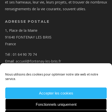
et ses hameaux, leur vie, leurs projets, et trouver de nombreux
renseignements de la vie courante, souvent utiles.
ADRESSE POSTALE
1, Place de la Mairie
91640 FONTENAY LES BRIIS
France
Tél : 01 64 90 70 74
Email:
accueil@fontenay-les-briis.fr
Nous utilisons des cookies pour optimiser notre site web et notre
service.
Accepter les cookies
PLAN D’ACCÈS
NOUS CONTACTER
MENTIONS
LÉGALES
POLITIQUE DE COOKIES
CONDITIONS
Fonctionnels uniquement
GÉNÉRALES