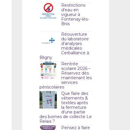
Restrictions
d’eau en
vigueur à
Fontenay-lès-
Briis
Réouverture
du laboratoire
d’analyses
médicales
Cerballiance à
Bligny
Rentrée
scolaire 2026 –
Réservez dès
maintenant les
services
périscolaires
Que faire des
vêtements &
textiles après
la fermeture
d’une partie
des bornes de collecte Le
Relais ?
Pensez à faire