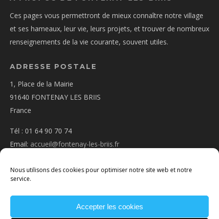
Ces pages vous permettront de mieux connaître notre village
et ses hameaux, leur vie, leurs projets, et trouver de nombreux
renseignements de la vie courante, souvent utiles.
ADRESSE POSTALE
1, Place de la Mairie
91640 FONTENAY LES BRIIS
France
Tél : 01 64 90 70 74
Email:
accueil@fontenay-les-briis.fr
Nous utilisons des cookies pour optimiser notre site web et notre
service.
Accepter les cookies
PLAN D’ACCÈS
NOUS CONTACTER
MENTIONS