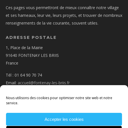
Ces pages vous permettront de mieux connaître notre village
et ses hameaux, leur vie, leurs projets, et trouver de nombreux
renseignements de la vie courante, souvent utiles.
ADRESSE POSTALE
1, Place de la Mairie
91640 FONTENAY LES BRIIS
France
Tél : 01 64 90 70 74
Email:
accueil@fontenay-les-briis.fr
Nous utilisons des cookies pour optimiser notre site web et notre
service.
Accepter les cookies
PLAN D’ACCÈS
NOUS CONTACTER
MENTIONS
LÉGALES
POLITIQUE DE COOKIES
CONDITIONS