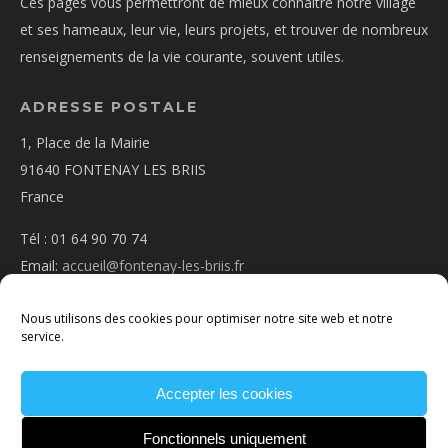
Ces pages vous permettront de mieux connaître notre village
et ses hameaux, leur vie, leurs projets, et trouver de nombreux
renseignements de la vie courante, souvent utiles.
ADRESSE POSTALE
1, Place de la Mairie
91640 FONTENAY LES BRIIS
France
Tél : 01 64 90 70 74
Email:
accueil@fontenay-les-briis.fr
Nous utilisons des cookies pour optimiser notre site web et notre
service.
Accepter les cookies
PLAN D’ACCÈS
NOUS CONTACTER
MENTIONS
LÉGALES
POLITIQUE DE COOKIES
CONDITIONS
Fonctionnels uniquement