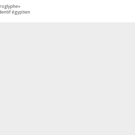
éroglyphe»
dentif égyptien