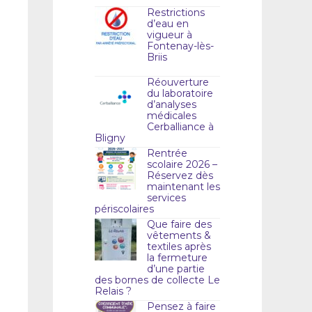
Restrictions
d’eau en
vigueur à
Fontenay-lès-
Briis
Réouverture
du laboratoire
d’analyses
médicales
Cerballiance à
Bligny
Rentrée
scolaire 2026 –
Réservez dès
maintenant les
services
périscolaires
Que faire des
vêtements &
textiles après
la fermeture
d’une partie
des bornes de collecte Le
Relais ?
Pensez à faire