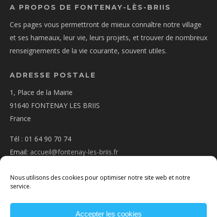
A PROPOS DE FONTENAY-LÈS-BRIIS
Ces pages vous permettront de mieux connaître notre village
et ses hameaux, leur vie, leurs projets, et trouver de nombreux
renseignements de la vie courante, souvent utiles.
ADRESSE POSTALE
1, Place de la Mairie
91640 FONTENAY LES BRIIS
France
Tél : 01 64 90 70 74
Email:
accueil@fontenay-les-briis.fr
Nous utilisons des cookies pour optimiser notre site web et notre
service.
Accepter les cookies
PLAN D’ACCÈS
NOUS CONTACTER
MENTIONS