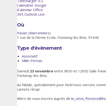
Télécharger ICS
Calendrier Google
iCalendar
Office
365
Outlook Live
Où
Pavier (Marronniers)
1 rue de la Ferme Ecole, Fontenay les Briis, 91640
Type d'évènement
Associatif
Mille-Pertuis
Samedi
23 novembre
entre 9h30 et 12h30 Salle Pavie
Fontenay-lès-Briis.
Au fablab, spécialement pour Noël nous verrons comm
carnets récup’
Merci de vous inscrire auprès de
le_neve_florence@ho