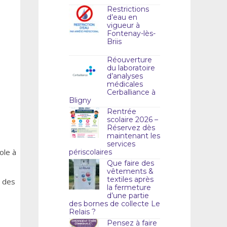
Restrictions
d’eau en
vigueur à
Fontenay-lès-
Briis
Réouverture
du laboratoire
d’analyses
médicales
Cerballiance à
Bligny
Rentrée
scolaire 2026 –
Réservez dès
maintenant les
services
ole à
périscolaires
Que faire des
vêtements &
textiles après
s des
la fermeture
d’une partie
des bornes de collecte Le
Relais ?
Pensez à faire