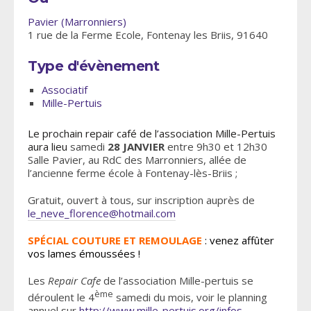
Pavier (Marronniers)
1 rue de la Ferme Ecole, Fontenay les Briis, 91640
Type d'évènement
Associatif
Mille-Pertuis
Le prochain repair café de l’association Mille-Pertuis
aura lieu
samedi
28 JANVIER
entre 9h30 et 12h30
Salle Pavier, au RdC des Marronniers, allée de
l’ancienne ferme école à Fontenay-lès-Briis ;
Gratuit, ouvert à tous, sur inscription auprès de
le_neve_florence@hotmail.com
SPÉCIAL COUTURE ET REMOULAGE
: venez affûter
vos lames émoussées !
Les
Repair Cafe
de l’association Mille-pertuis se
ème
déroulent le 4
samedi du mois, voir le planning
annuel sur
http://www.mille-pertuis.org/infos-