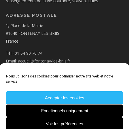
renseignements de la vie courante, souvent utiles.
ADRESSE POSTALE
1, Place de la Mairie
91640 FONTENAY LES BRIIS
France
Tél : 01 64 90 70 74
Email:
accueil@fontenay-les-briis.fr
Nous utilisons des cookies pour optimiser notre site web et notre
service.
Accepter les cookies
PLAN D’ACCÈS
NOUS CONTACTER
MENTIONS
LÉGALES
POLITIQUE DE COOKIES
CONDITIONS
Fonctionnels uniquement
GÉNÉRALES
Voir les préférences