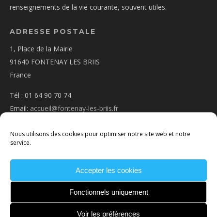
renseignements de la vie courante, souvent utiles.
ADRESSE POSTALE
1, Place de la Mairie
91640 FONTENAY LES BRIIS
France
Tél : 01 64 90 70 74
Email:
accueil@fontenay-les-briis.fr
Nous utilisons des cookies pour optimiser notre site web et notre
service.
Accepter les cookies
PLAN D’ACCÈS
NOUS CONTACTER
MENTIONS
LÉGALES
POLITIQUE DE COOKIES
CONDITIONS
Fonctionnels uniquement
GÉNÉRALES
Voir les préférences