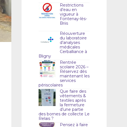
Restrictions
d’eau en
vigueur à
Fontenay-lès-
Briis
Réouverture
du laboratoire
d’analyses
médicales
Cerballiance à
Bligny
Rentrée
scolaire 2026 –
Réservez dès
maintenant les
services
périscolaires
Que faire des
vêtements &
textiles après
la fermeture
d’une partie
des bornes de collecte Le
Relais ?
Pensez à faire