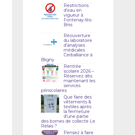
Restrictions
d’eau en
vigueur à
Fontenay-lès-
Briis
Réouverture
du laboratoire
d’analyses
médicales
Cerballiance à
Bligny
Rentrée
scolaire 2026 –
Réservez dès
maintenant les
services
périscolaires
Que faire des
vêtements &
textiles après
la fermeture
d’une partie
des bornes de collecte Le
Relais ?
Pensez à faire