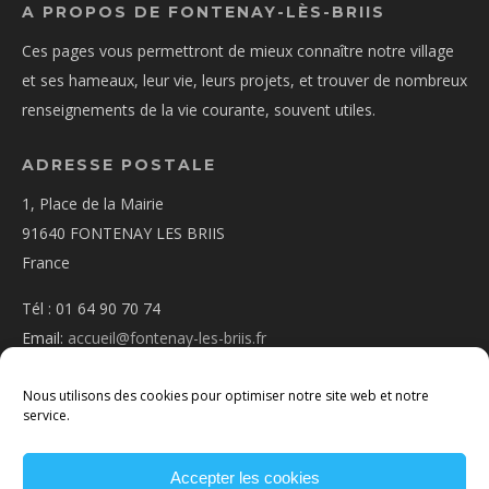
A PROPOS DE FONTENAY-LÈS-BRIIS
Ces pages vous permettront de mieux connaître notre village
et ses hameaux, leur vie, leurs projets, et trouver de nombreux
renseignements de la vie courante, souvent utiles.
ADRESSE POSTALE
1, Place de la Mairie
91640 FONTENAY LES BRIIS
France
Tél : 01 64 90 70 74
Email:
accueil@fontenay-les-briis.fr
Nous utilisons des cookies pour optimiser notre site web et notre
service.
Accepter les cookies
PLAN D’ACCÈS
NOUS CONTACTER
MENTIONS