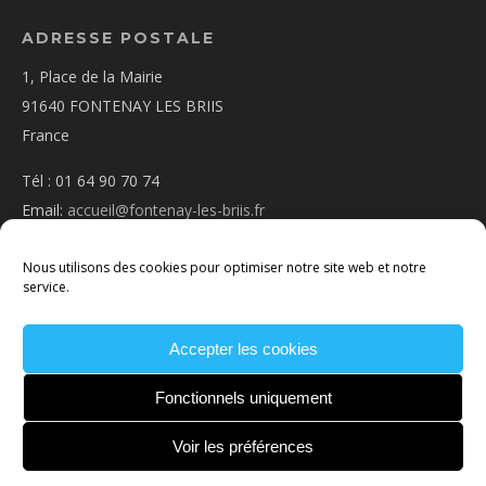
ADRESSE POSTALE
1, Place de la Mairie
91640 FONTENAY LES BRIIS
France
Tél : 01 64 90 70 74
Email:
accueil@fontenay-les-briis.fr
Nous utilisons des cookies pour optimiser notre site web et notre
service.
Accepter les cookies
PLAN D’ACCÈS
NOUS CONTACTER
MENTIONS
LÉGALES
POLITIQUE DE COOKIES
CONDITIONS
Fonctionnels uniquement
GÉNÉRALES
Voir les préférences