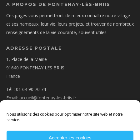
A PROPOS DE FONTENAY-LÈS-BRIIS
Ces pages vous permettront de mieux connaître notre village
et ses hameaux, leur vie, leurs projets, et trouver de nombreux
renseignements de la vie courante, souvent utiles.
ADRESSE POSTALE
1, Place de la Mairie
91640 FONTENAY LES BRIIS
France
Tél : 01 64 90 70 74
Email:
accueil@fontenay-les-briis.fr
Nous utilisons des cookies pour optimiser notre site web et notre
service.
Accepter les cookies
PLAN D’ACCÈS
NOUS CONTACTER
MENTIONS