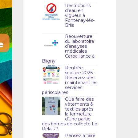
Restrictions
d’eau en
vigueur à
Fontenay-lès-
Briis
Réouverture
du laboratoire
d’analyses
médicales
Cerballiance à
Bligny
Rentrée
scolaire 2026 –
Réservez dès
maintenant les
services
périscolaires
Que faire des
vêtements &
textiles après
la fermeture
d’une partie
des bornes de collecte Le
Relais ?
Pensez à faire