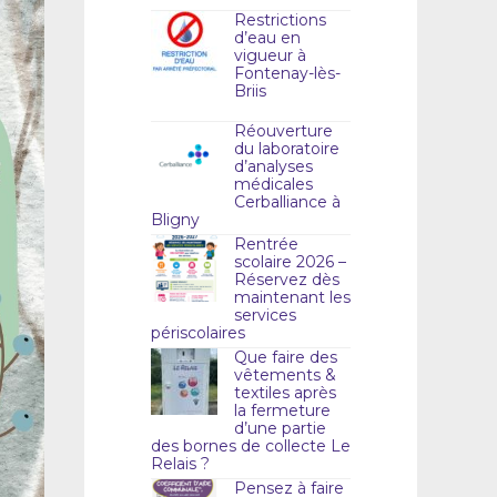
Restrictions
d’eau en
vigueur à
Fontenay-lès-
Briis
Réouverture
du laboratoire
d’analyses
médicales
Cerballiance à
Bligny
Rentrée
scolaire 2026 –
Réservez dès
maintenant les
services
périscolaires
Que faire des
vêtements &
textiles après
la fermeture
d’une partie
des bornes de collecte Le
Relais ?
Pensez à faire