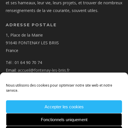
et ses hameaux, leur vie, leurs projets, et trouver de nombreux
renseignements de la vie courante, souvent utiles.
ADRESSE POSTALE
1, Place de la Mairie
91640 FONTENAY LES BRIIS
France
Tél : 01 64 90 70 74
Email:
accueil@fontenay-les-briis.fr
Nous utilisons des cookies pour optimiser notre site web et notre
service.
Accepter les cookies
PLAN D’ACCÈS
NOUS CONTACTER
MENTIONS
LÉGALES
POLITIQUE DE COOKIES
CONDITIONS
Fonctionnels uniquement
GÉNÉRALES