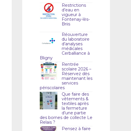
Restrictions
d’eau en
vigueur à
Fontenay-lès-
Briis
Réouverture
du laboratoire
d’analyses
médicales
Cerballiance à
Bligny
Rentrée
scolaire 2026 –
Réservez dès
maintenant les
services
périscolaires
Que faire des
vêtements &
textiles après
la fermeture
d’une partie
des bornes de collecte Le
Relais ?
Pensez à faire