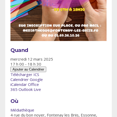
Quand
mercredi 12 mars 2025
17 h 00 - 18 h 30
Ajouter au Calendrier
Télécharger ICS
Calendrier Google
iCalendar
Office
365
Outlook Live
Où
Médiathèque
4 rue du bon noyer, Fontenay les Briis, Essonne,