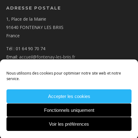
ADRESSE POSTALE
1, Place de la Mairie
91640 FONTENAY LES BRIIS
France
Tél : 01 64 90 70 74
Email:
accueil@fontenay-les-briis.fr
Nous utilisons des cookies pour optimiser notre site web et notre
service.
Accepter les cookies
PLAN D’ACCÈS
NOUS CONTACTER
MENTIONS
LÉGALES
POLITIQUE DE COOKIES
CONDITIONS
Fonctionnels uniquement
GÉNÉRALES
Voir les préférences