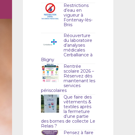
Restrictions
d’eau en
vigueur à
Fontenay-lès-
Briis
Réouverture
du laboratoire
d’analyses
médicales
Cerballiance à
Bligny
Rentrée
scolaire 2026 –
Réservez dès
maintenant les
services
périscolaires
Que faire des
vêtements &
textiles après
la fermeture
d’une partie
des bornes de collecte Le
Relais ?
Pensez à faire