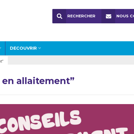
RECHERCHER
NOUS C
DECOUVRIR
nt”
s en allaitement”