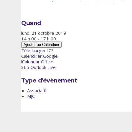
Quand
lundi 21 octobre 2019
14 h 00 - 17 h 00
Ajouter au Calendrier
Télécharger ICS
Calendrier Google
iCalendar
Office
365
Outlook Live
Type d'évènement
Associatif
MJC