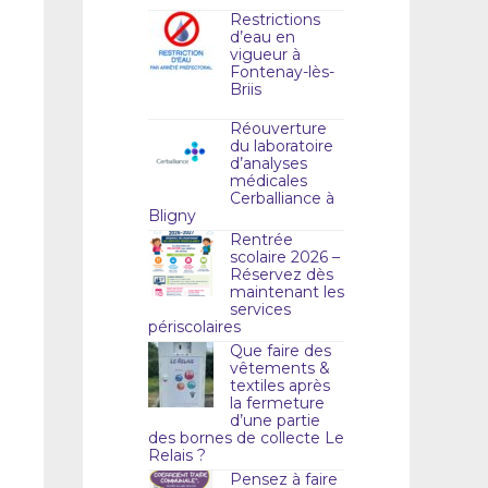
Restrictions
d’eau en
vigueur à
Fontenay-lès-
Briis
Réouverture
du laboratoire
d’analyses
médicales
Cerballiance à
Bligny
Rentrée
scolaire 2026 –
Réservez dès
maintenant les
services
périscolaires
Que faire des
vêtements &
textiles après
la fermeture
d’une partie
des bornes de collecte Le
Relais ?
Pensez à faire