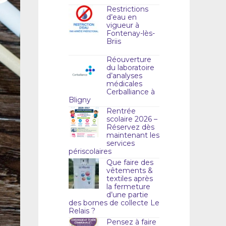
Restrictions
d’eau en
vigueur à
Fontenay-lès-
Briis
Réouverture
du laboratoire
d’analyses
médicales
Cerballiance à
Bligny
Rentrée
scolaire 2026 –
Réservez dès
maintenant les
services
périscolaires
Que faire des
vêtements &
textiles après
la fermeture
d’une partie
des bornes de collecte Le
Relais ?
Pensez à faire