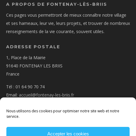
A PROPOS DE FONTENAY-LÈS-BRIIS
Ces pages vous permettront de mieux connaître notre village
et ses hameaux, leur vie, leurs projets, et trouver de nombreux
renseignements de la vie courante, souvent utiles.
ADRESSE POSTALE
1, Place de la Mairie
91640 FONTENAY LES BRIIS
France
Tél : 01 64 90 70 74
Email:
accueil@fontenay-les-briis.fr
Nous utilisons des cookies pour optimiser notre site web et notre
service.
Accepter les cookies
PLAN D’ACCÈS
NOUS CONTACTER
MENTIONS