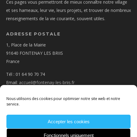
Ces pages vous permettront de mieux connaître notre village
et ses hameaux, leur vie, leurs projets, et trouver de nombreux
renseignements de la vie courante, souvent utiles.
ADRESSE POSTALE
1, Place de la Mairie
91640 FONTENAY LES BRIIS
France
Tél : 01 64 90 70 74
Email:
accueil@fontenay-les-briis.fr
Nous utilisons des cookies pour optimiser notre site web et notre
service.
PLAN D’ACCÈS
Accepter les cookies
NOUS CONTACTER
MENTIONS
LÉGALES
POLITIQUE DE COOKIES
CONDITIONS
Fonctionnels uniquement