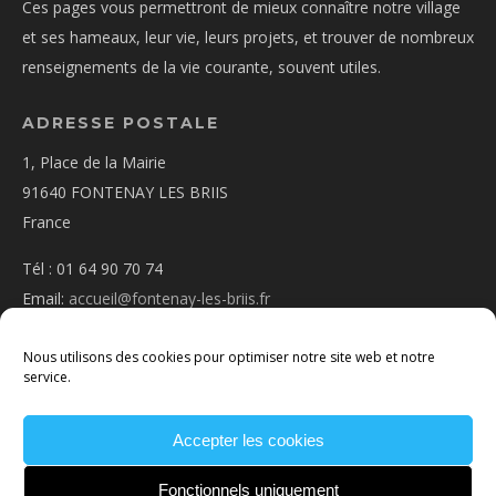
Ces pages vous permettront de mieux connaître notre village
et ses hameaux, leur vie, leurs projets, et trouver de nombreux
renseignements de la vie courante, souvent utiles.
ADRESSE POSTALE
1, Place de la Mairie
91640 FONTENAY LES BRIIS
France
Tél : 01 64 90 70 74
Email:
accueil@fontenay-les-briis.fr
Nous utilisons des cookies pour optimiser notre site web et notre
service.
PLAN D’ACCÈS
Accepter les cookies
NOUS CONTACTER
MENTIONS
LÉGALES
POLITIQUE DE COOKIES
CONDITIONS
Fonctionnels uniquement