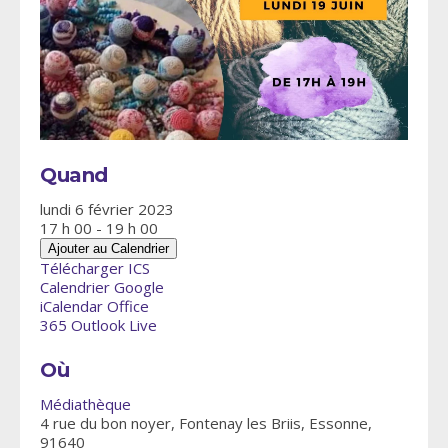
Quand
lundi 6 février 2023
17 h 00 - 19 h 00
Ajouter au Calendrier
Télécharger ICS
Calendrier Google
iCalendar
Office
365
Outlook Live
Où
Médiathèque
4 rue du bon noyer, Fontenay les Briis, Essonne,
91640