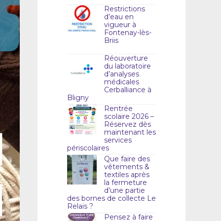
Restrictions
d’eau en
vigueur à
Fontenay-lès-
Briis
Réouverture
du laboratoire
d’analyses
médicales
Cerballiance à
Bligny
Rentrée
scolaire 2026 –
Réservez dès
maintenant les
services
périscolaires
Que faire des
vêtements &
textiles après
la fermeture
d’une partie
des bornes de collecte Le
Relais ?
Pensez à faire