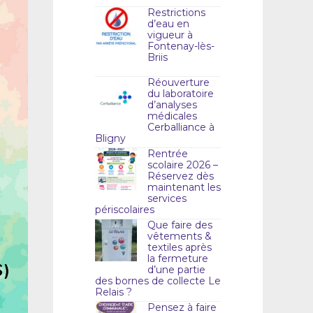
Restrictions
d’eau en
vigueur à
Fontenay-lès-
Briis
Réouverture
du laboratoire
d’analyses
médicales
Cerballiance à
Bligny
Rentrée
scolaire 2026 –
Réservez dès
maintenant les
services
périscolaires
Que faire des
vêtements &
textiles après
la fermeture
d’une partie
des bornes de collecte Le
Relais ?
Pensez à faire