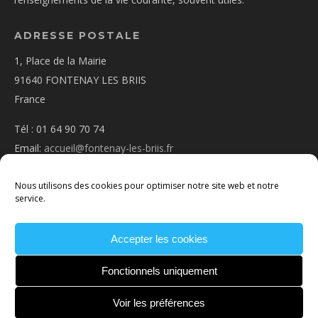
ADRESSE POSTALE
1, Place de la Mairie
91640 FONTENAY LES BRIIS
France
Tél : 01 64 90 70 74
Email:
accueil@fontenay-les-briis.fr
Nous utilisons des cookies pour optimiser notre site web et notre
service.
Accepter les cookies
PLAN D’ACCÈS
NOUS CONTACTER
MENTIONS
LÉGALES
POLITIQUE DE COOKIES
CONDITIONS
Fonctionnels uniquement
GÉNÉRALES
Voir les préférences