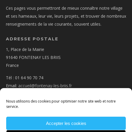
Ces pages vous permettront de mieux connaître notre village
et ses hameaux, leur vie, leurs projets, et trouver de nombreux
renseignements de la vie courante, souvent utiles.
ADRESSE POSTALE
1, Place de la Mairie
91640 FONTENAY LES BRIIS
France
Tél : 01 64 90 70 74
Email:
accueil@fontenay-les-briis.fr
Nous utilisons des cookies pour optimiser notre site web et notre
service.
Accepter les cookies
PLAN D’ACCÈS
NOUS CONTACTER
MENTIONS
LÉGALES
POLITIQUE DE COOKIES
CONDITIONS