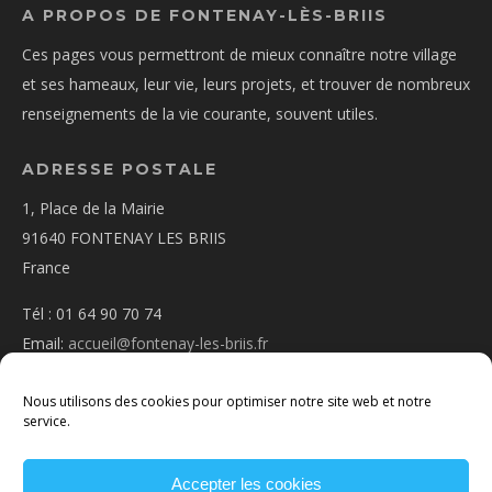
A PROPOS DE FONTENAY-LÈS-BRIIS
Ces pages vous permettront de mieux connaître notre village
et ses hameaux, leur vie, leurs projets, et trouver de nombreux
renseignements de la vie courante, souvent utiles.
ADRESSE POSTALE
1, Place de la Mairie
91640 FONTENAY LES BRIIS
France
Tél : 01 64 90 70 74
Email:
accueil@fontenay-les-briis.fr
Nous utilisons des cookies pour optimiser notre site web et notre
service.
Accepter les cookies
PLAN D’ACCÈS
NOUS CONTACTER
MENTIONS