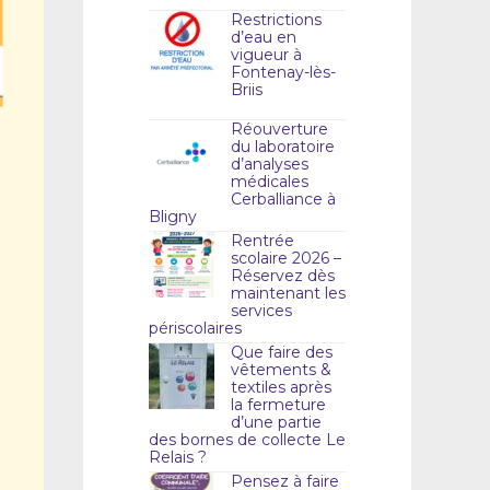
Restrictions
d’eau en
vigueur à
Fontenay-lès-
Briis
Réouverture
du laboratoire
d’analyses
médicales
Cerballiance à
Bligny
Rentrée
scolaire 2026 –
Réservez dès
maintenant les
services
périscolaires
Que faire des
vêtements &
textiles après
la fermeture
d’une partie
des bornes de collecte Le
Relais ?
Pensez à faire