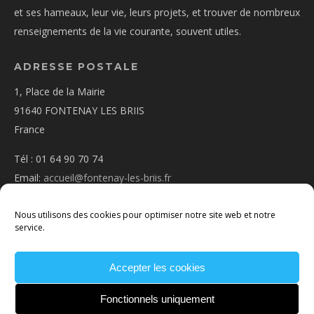
et ses hameaux, leur vie, leurs projets, et trouver de nombreux
renseignements de la vie courante, souvent utiles.
ADRESSE POSTALE
1, Place de la Mairie
91640 FONTENAY LES BRIIS
France
Tél : 01 64 90 70 74
Email:
accueil@fontenay-les-briis.fr
Nous utilisons des cookies pour optimiser notre site web et notre
service.
Accepter les cookies
PLAN D’ACCÈS
NOUS CONTACTER
MENTIONS
LÉGALES
POLITIQUE DE COOKIES
CONDITIONS
Fonctionnels uniquement
GÉNÉRALES